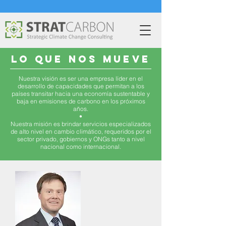
LO QUE NOS MUEVE
Nuestra visión es ser una empresa líder en el
desarrollo de capacidades que permitan a los
países transitar hacia una economía sustentable y
baja en emisiones de carbono en los próximos
años.
•
Nuestra misión es brindar servicios especializados
de alto nivel en cambio climático, requeridos por el
sector privado, gobiernos y ONGs tanto a nivel
nacional como internacional.