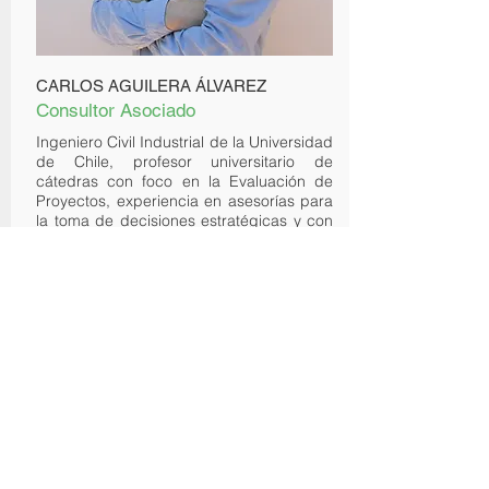
CARLOS AGUILERA ÁLVAREZ
Consultor Asociado
Ingeniero Civil Industrial de la Universidad
de Chile, profesor universitario de
cátedras con foco en la Evaluación de
Proyectos, experiencia en asesorías para
la toma de decisiones estratégicas y con
más de 20 años de especialización en
evaluaciones técnico-económicas y
valorización de proyectos de todo tipo y
tamaño, en las siguientes industrias:
generación eléctrica, logística,
inmobiliaria, química, maderera y forestal;
en países tales como: Chile, Argentina,
Uruguay, Brasil, Estados Unidos y
Portugal.
Ha liderado y coordinado evaluaciones
de proyectos de gran envergadura, como
plantas de celulosa (inversión de hasta